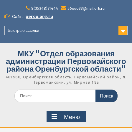
Перейти
к
8(35348)31444
56ouo33@mail.orb.ru
содержимому
Сайт:
peroo.org.ru
Быстрые ссылки
МКУ "Отдел образования
администрации Первомайского
района Оренбургской области"
461980, Оренбургская область, Первомайский район, п.
Первомайский, ул. Мирная 18а
Поиск
по:
Меню