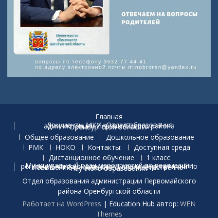
Главная
Документы МКУ «Отдел образования администрации Первомайского района Оренбургской области»
Общее образование
Дошкольное образование
РМК
НОКО
Контакты:
Доступная среда
Дистанционное обучение
1 класс
Муниципальный план мероприятий по реализации регионального комплексного плана мероприятий по повышению математического и естественно-научного образования
Отдел образования администрации Первомайского
района Оренбургской области
Работает на WordPress
|
Education Hub автор:
WEN
Themes